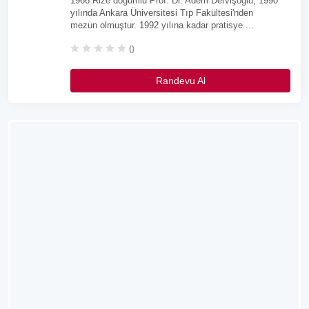
1966 Rize doğumlu Prof. Dr. Adem Dervişoğlu, 1990
yılında Ankara Üniversitesi Tıp Fakültesi'nden
mezun olmuştur. 1992 yılına kadar pratisye....
()
Randevu Al