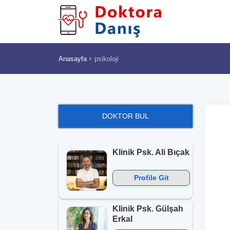
Anasayfa
psikoloji
DOKTOR BUL
Klinik Psk. Ali Bıçak
Profile Git
Klinik Psk. Gülşah
Erkal