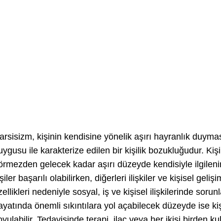
arsisizm, kişinin kendisine yönelik aşırı hayranlık duyma
uygusu ile karakterize edilen bir kişilik bozukluğudur. Kişi
örmezden gelecek kadar aşırı düzeyde kendisiyle ilgilenir.
işiler başarılı olabilirken, diğerleri ilişkiler ve kişisel ge
zellikleri nedeniyle sosyal, iş ve kişisel ilişkilerinde soru
ayatında önemli sıkıntılara yol açabilecek düzeyde ise kişi
oyulabilir. Tedavisinde terapi, ilaç veya her ikisi birden kull