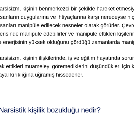
arsisizm, kişinin benmerkezci bir şekilde hareket etmesiyle i
nsanların duygularına ve ihtiyaçlarına karşı neredeyse hiç
nsanları manipüle edilecek nesneler olarak görürler. Çevre
çerisinde manipüle edebilirler ve manipüle ettikleri kişileri
e enerjisinin yüksek olduğunu gördüğü zamanlarda manipü
arsisizm, kişinin ilişkilerinde, iş ve eğitim hayatında sorunl
ak ettikleri muameleyi göremediklerini düşündükleri için 
ayal kırıklığına uğramış hissederler.
Narsistik kişilik bozukluğu nedir?