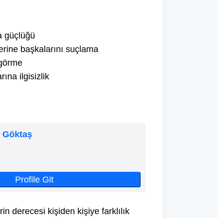
ma güçlüğü
yerine başkalarını suçlama
 görme
ına ilgisizlik
u Göktaş
Profile Git
rin derecesi kişiden kişiye farklılık