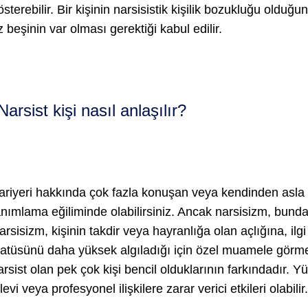
österebilir. Bir kişinin narsisistik kişilik bozukluğu olduğu
z beşinin var olması gerektiği kabul edilir.
Narsist kişi nasıl anlaşılır?
ariyeri hakkında çok fazla konuşan veya kendinden asla 
anımlama eğiliminde olabilirsiniz. Ancak narsisizm, bund
arsisizm, kişinin takdir veya hayranlığa olan açlığına, il
tatüsünü daha yüksek algıladığı için özel muamele görme i
arsist olan pek çok kişi bencil olduklarının farkındadır.
levi veya profesyonel ilişkilere zarar verici etkileri olabilir.