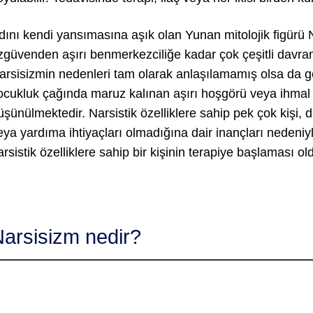
dını kendi yansımasına aşık olan Yunan mitolojik figürü N
zgüvenden aşırı benmerkezciliğe kadar çok çeşitli davranı
arsisizmin nedenleri tam olarak anlaşılamamış olsa da gen
ocukluk çağında maruz kalınan aşırı hoşgörü veya ihmal g
üşünülmektedir. Narsistik özelliklere sahip pek çok kişi, da
eya yardıma ihtiyaçları olmadığına dair inançları nedeni
arsistik özelliklere sahip bir kişinin terapiye başlaması o
arsisizm nedir?