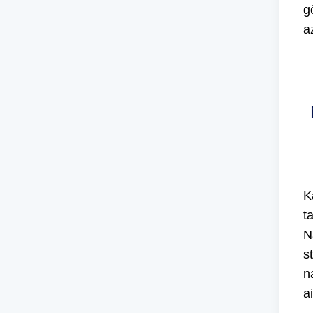
g
a
K
t
N
s
n
ai