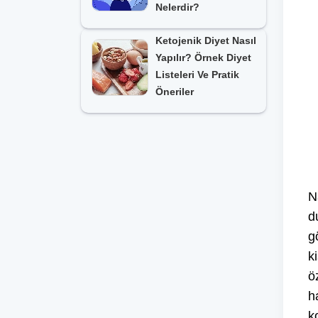
Nelerdir?
Ketojenik Diyet Nasıl
Yapılır? Örnek Diyet
Listeleri Ve Pratik
Öneriler
N
d
g
k
ö
h
k