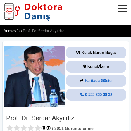
Anasayfa
Prof. Dr. Serdar Akyıldız
Kulak Burun Boğaz
Konak/İzmir
Haritada Göster
0 555 235 39 32
Prof. Dr. Serdar Akyıldız
(0.0)
/ 3051 Görüntülenme